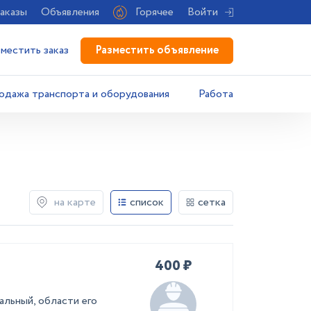
аказы
Объявления
Горячее
Войти
Разместить объявление
зместить заказ
одажа транспорта и оборудования
Работа
на карте
список
сетка
400 ₽
альный, области его