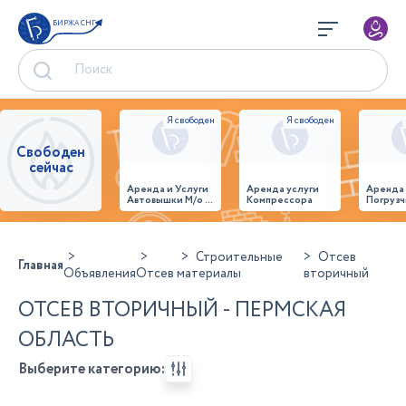
БИРЖА СНГ
Свободен
сейчас
Аренда и Услуги
Аренда услуги
Аренда
Автовышки М/о г.
Компрессора
Погрузч
Домодедово
26,28,32 место
Строительные
Отсев
Главная
Объявления
Отсев
материалы
вторичный
ОТСЕВ ВТОРИЧНЫЙ - ПЕРМСКАЯ
ОБЛАСТЬ
Выберите категорию: