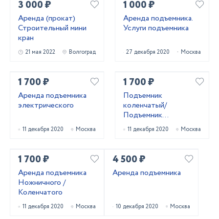
3 000 ₽
1 000 ₽
Аренда (прокат)
Аренда подъемника.
Строительный мини
Услуги подъемника
кран
21 мая 2022
Волгоград
27 декабря 2020
Москва
1 700 ₽
1 700 ₽
Аренда подъемника
Подъемник
электрического
коленчатый/
Подъемник
ножничный в аренду
11 декабря 2020
Москва
11 декабря 2020
Москва
1 700 ₽
4 500 ₽
Аренда подъемника
Аренда подъемника
Ножничного /
Коленчатого
11 декабря 2020
Москва
10 декабря 2020
Москва