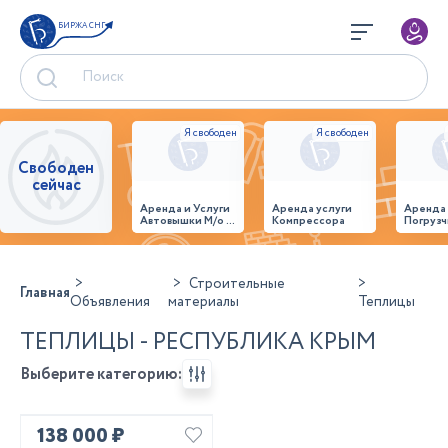
БИРЖА СНГ
Свободен
сейчас
Аренда и Услуги
Аренда услуги
Аренда
Автовышки М/о г.
Компрессора
Погрузч
Домодедово
26,28,32 место
Строительные
Главная
Объявления
материалы
Теплицы
ТЕПЛИЦЫ - РЕСПУБЛИКА КРЫМ
Выберите категорию:
138 000 ₽