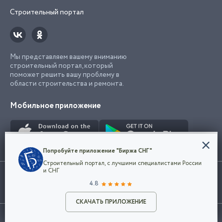
Строительный портал
Мы представляем вашему вниманию
строительный портал, который
поможет решить вашу проблему в
области строительства и ремонта.
Мобильное приложение
Конфиденциальность
Попробуйте приложение "Биржа СНГ"
Мы используем файлы cookie, чтобы сделать
Строительный портал, с лучшими специалистами России
наш сайт удобным для каждого
Использование сайта, в том числе подача объявлений, означает
и СНГ
пользователя. Оставаясь на сайте,
ОК
согласие с
пользовательским соглашением
. Все логотипы и торговые
4.8
вы соглашаетесь
марки представленные на сайте являются собственностью их
с
Политикой конфиденциальности компании
владельца.
Разместить объявление
и принимаете условия использования cookie.
СКАЧАТЬ ПРИЛОЖЕНИЕ
©2026
Биржа СНГ