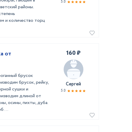
 произрастающей в
5.0
ветский районы.
степень
ем и количество торц
160 ₽
а от
роганный брусок
изводим брусок, рейку,
Сергей
ерной сушки и
5.0
оизводим длиной от
ны, осины, пихты, дуба.
 ...