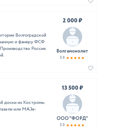
2 000 ₽
ритории Волгоградской
ованную и фанеру ФСФ
. Производство Россия.
Волгамонолит
й.
5.0
13 500 ₽
й доски из Костромы.
 газели или МАЗе-
ООО "ФОРД"
5.0