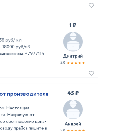
1 ₽
8 руб/ м.п.
 18000 руб/м3
самовывоза. +7977114
Дмитрий
5.0
45 ₽
 от производителя
том. Настоящая
рта. Напрямую от
шее соотношение цена-
Андрей
поводу прайса пишите в
5.0