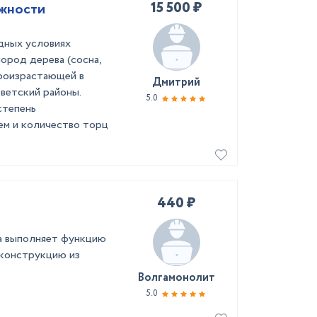
15 500 ₽
ажности
дных условиях
ород дерева (сосна,
 произрастающей в
Дмитрий
ветский районы.
5.0
степень
ем и количество торц
440 ₽
ка выполняет функцию
 конструкцию из
Волгамонолит
5.0