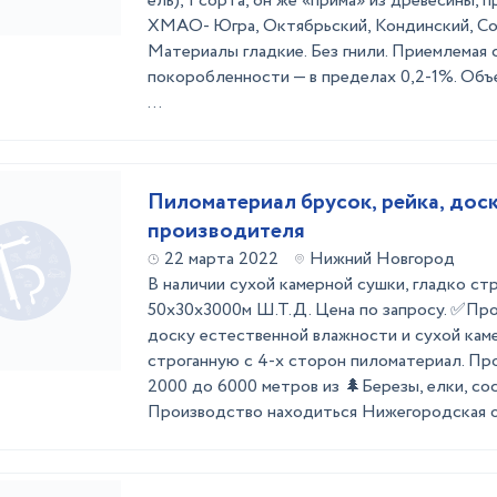
ель), 1 сорта, он же «прима» из древесины,
ХМАО- Югра, Октябрьский, Кондинский, Со
Материалы гладкие. Без гнили. Приемлемая 
покоробленности — в пределах 0,2-1%. Объ
...
Пиломатериал брусок, рейка, доск
производителя
22 марта 2022
Нижний Новгород
В наличии сухой камерной сушки, гладко ст
50х30х3000м Ш.Т.Д. Цена по запросу. ✅Про
доску естественной влажности и сухой кам
строганную с 4-х сторон пиломатериал. Пр
2000 до 6000 метров из 🌲Березы, елки, сос
Производство находиться Нижегородская об