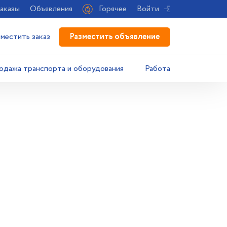
аказы
Объявления
Горячее
Войти
Разместить объявление
зместить заказ
одажа транспорта и оборудования
Работа