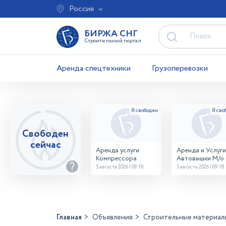
Россия
БИРЖА СНГ
Строительный портал
Аренда спецтехники
Грузоперевозки
Свободен
сейчас
Аренда услуги
Аренда и Услуги
Компрессора
Автовышки М/о г
Домодедово
5 августа 2026 | 09:18
5 августа 2026 | 09:18
26,28,32 место
Главная
Объявления
Строительные материал