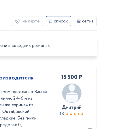
на карте
список
сетка
ями в соседних регионах
15 500 ₽
производителя
ьмом предлагаю Вам на
линной 4-6 м из
 он же «прима» из
Дмитрий
 Октябрьский,
5.0
ладкие. Без гнили.
еделах 0, ...