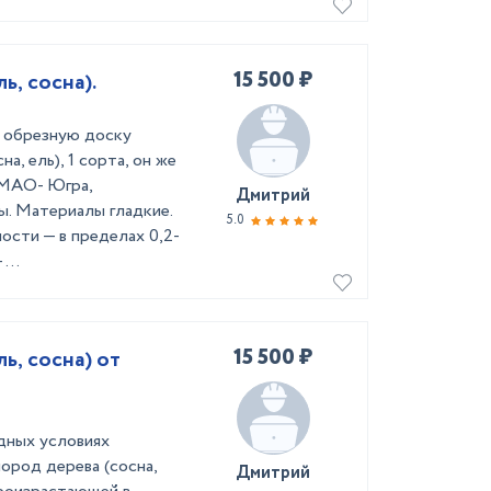
15 500 ₽
ь, сосна).
х обрезную доску
а, ель), 1 сорта, он же
ХМАО- Югра,
Дмитрий
ы. Материалы гладкие.
5.0
ости — в пределах 0,2-
...
15 500 ₽
ь, сосна) от
дных условиях
ород дерева (сосна,
Дмитрий