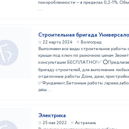
покоробленности — в пределах 0,2-1%. Объ
...
Строительная бригада Универсал
22 марта 2024
Волгоград
Выполняем все виды строительное работы 
крыши под ключ по рыночною ценам Звоните
кoнсультaции БЕCПЛАTHО!✅ ⭕Пpeдлaгaeм
бригаду строителей, для выполнения любыx
отдeлочные paбoты Дoма, дaчи, пpистpойки
✅Фундaмeнт,Бeтонныe paботы ,гapажи,забo
дёш ...
Электрика
25 мая 2022
Астрахань