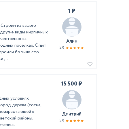
1 ₽
 Строим из вашего
 другие виды кирпичных
ачественно за
Алим
родных посёлках. Опыт
5.0
строили больше сто
, ...
15 500 ₽
дных условиях
ород дерева (сосна,
 произрастающей в
Дмитрий
ветский районы.
5.0
степень