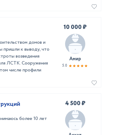
10 000 ₽
роительством домов и
ы пришли к выводу, что
строты возведения
Амир
филя ЛСТК. Сооружения
5.0
 том числе профили
4 500 ₽
трукций
нимаюсь более 10 лет