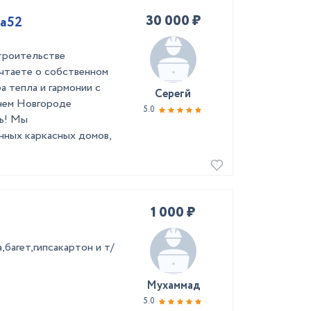
30 000 ₽
Ка52
троительстве
чтаете о собственном
а тепла и гармонии с
Серегй
нем Новгороде
5.0
ть! Мы
нных каркасных домов,
1 000 ₽
,багет,гипсакартон и т/
Мухаммад
5.0