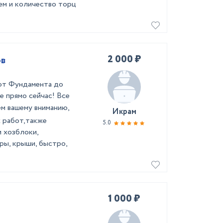
ем и количество торц
2 000 ₽
ов
от Фундамента до
 пpямo cейчaс! Все
 вaшeму внимaнию,
Икрам
 paбoт,тaкже
5.0
 хозблoки,
pы, крыши, быстро,
1 000 ₽