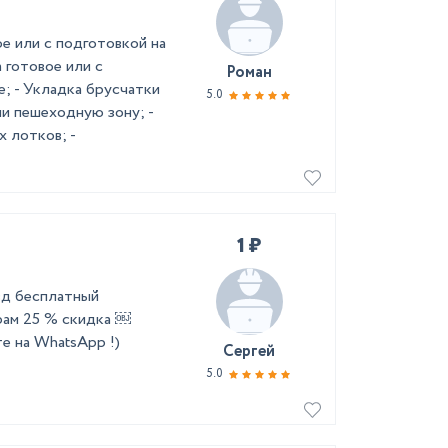
ое или с подготовкой на
 готовое или с
Роман
е; - Укладка брусчатки
5.0
и пешеходную зону; -
 лотков; -
1 ₽
зд бесплатный
рам 25 % скидка ￼
е на WhatsApp !)
Сергей
5.0