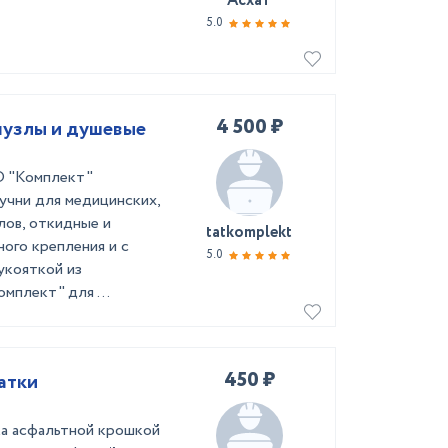
Асхат
5.0
4 500 ₽
нузлы и душевые
О "Комплект"
учни для медицинских,
лов, откидные и
tatkomplekt
ного крепления и с
5.0
укояткой из
мплект" для ...
450 ₽
атки
ка асфальтной крошкой