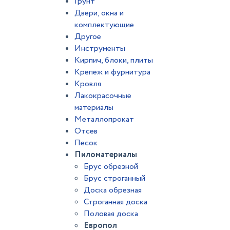
Грунт
Двери, окна и
комплектующие
Другое
Инструменты
Кирпич, блоки, плиты
Крепеж и фурнитура
Кровля
Лакокрасочные
материалы
Металлопрокат
Отсев
Песок
Пиломатериалы
Брус обрезной
Брус строганный
Доска обрезная
Строганная доска
Половая доска
Европол