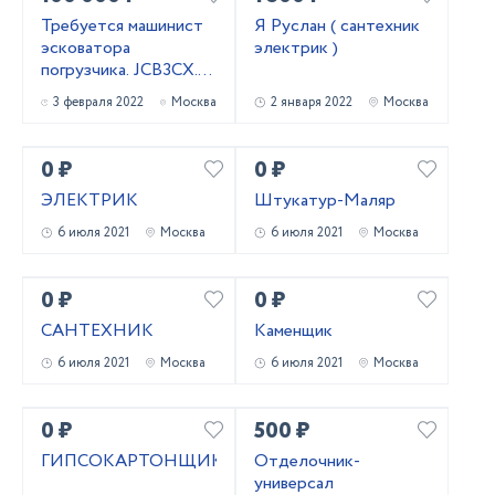
Требуется машинист
Я Руслан ( сантехник
эсковатора
электрик )
погрузчика. JCB3CX.
Зарплата. 100000₽
3 февраля 2022
Москва
2 января 2022
Москва
0 ₽
0 ₽
ЭЛЕКТРИК
Штукатур-Маляр
6 июля 2021
Москва
6 июля 2021
Москва
0 ₽
0 ₽
САНТЕХНИК
Каменщик
6 июля 2021
Москва
6 июля 2021
Москва
0 ₽
500 ₽
ГИПСОКАРТОНЩИК
Отделочник-
универсал