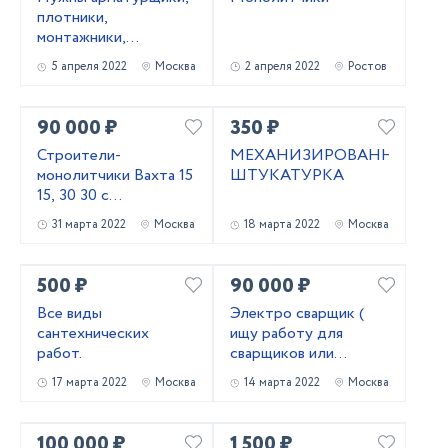
плотники,
монтажники,
сварщики, бетонщики,
5 апреля 2022
Москва
2 апреля 2022
Ростов
стропальщики,
разнорабочие ...
90 000 ₽
350 ₽
Строители-
МЕХАНИЗИРОВАННАЯ
монолитчики Вахта 15
ШТУКАТУРКА
15, 30 30 с
проживанием,
31 марта 2022
Москва
18 марта 2022
Москва
питанием
500 ₽
90 000 ₽
Все виды
Электро сварщик (
сантехнических
ищу работу для
работ.
сварщиков или
водителя )
17 марта 2022
Москва
14 марта 2022
Москва
100 000 ₽
1 500 ₽