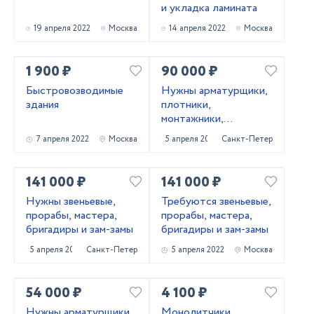
и укладка ламината
19 апреля 2022
Москва
14 апреля 2022
Москва
1 900 ₽
90 000 ₽
Быстровозводимые
Нужны арматурщики,
здания
плотники,
монтажники,
сварщики, бетонщики,
7 апреля 2022
Москва
5 апреля 2022
Санкт-Петербург
стропальщики,
разнорабочие ...
141 000 ₽
141 000 ₽
Нужны звеньевые,
Требуются звеньевые,
прорабы, мастера,
прорабы, мастера,
бригадиры и зам-замы
бригадиры и зам-замы
5 апреля 2022
Санкт-Петербург
5 апреля 2022
Москва
54 000 ₽
4 100 ₽
Нужны арматурщики,
Монолитчики