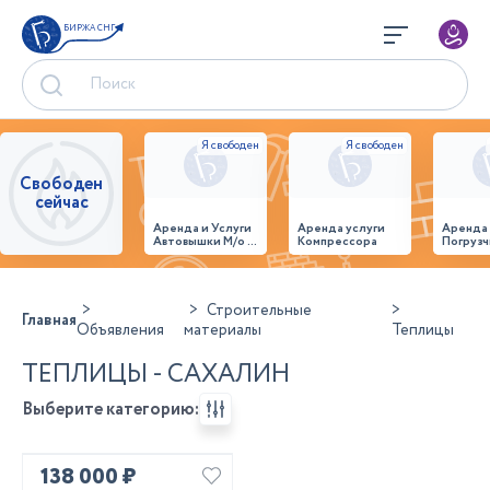
БИРЖА СНГ
Свободен
сейчас
Аренда и Услуги
Аренда услуги
Аренда
Автовышки М/о г.
Компрессора
Погрузч
Домодедово
26,28,32 место
Строительные
Главная
Объявления
материалы
Теплицы
ТЕПЛИЦЫ - САХАЛИН
Выберите категорию:
138 000 ₽