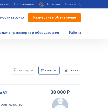
аказы
Объявления
Горячее
Войти
Разместить объявление
зместить заказ
одажа транспорта и оборудования
Работа
на карте
список
сетка
30 000 ₽
Ка52
троительстве