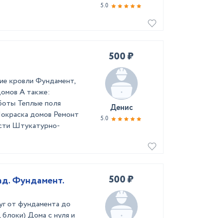
5.0
500 ₽
ние кровли Фундамент,
домов А также:
боты Теплые поля
Денис
Покраска домов Ремонт
5.0
ости Штукатурно-
500 ₽
ад. Фундамент.
уг от фундамента до
 блоки) Дома с нуля и