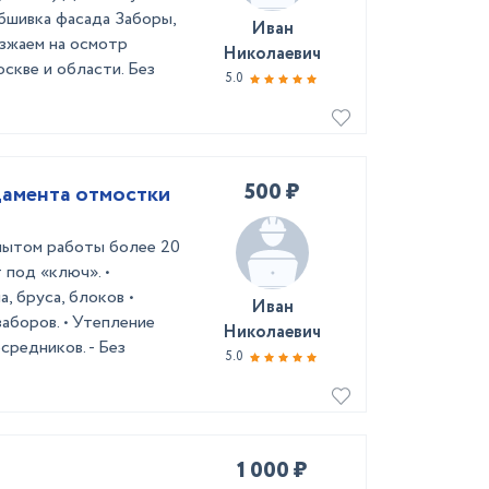
шивка фасада Заборы,
Иван
зжаем на осмотр
Николаевич
кве и области. Без
5.0
500 ₽
дамента отмостки
пытом работы более 20
 под «ключ». •
, бруса, блоков •
Иван
заборов. • Утепление
Николаевич
осредников. - Без
5.0
1 000 ₽