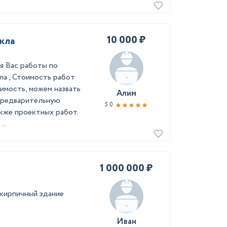
10 000 ₽
кла
я Вас работы по
ла , Стоимость работ
имость, можем назвать
Алим
 предварительную
5.0
акже проектных работ.
..
1 000 000 ₽
кирпичный здание
Иван