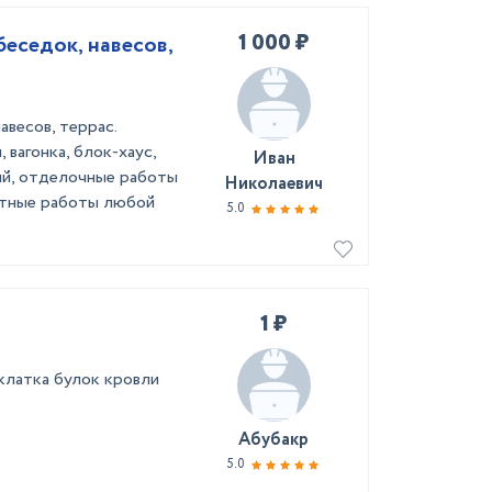
1 000 ₽
беседок, навесов,
авесов, террас.
 вагонка, блок-хаус,
Иван
ний, отделочные работы
Николаевич
нтные работы любой
5.0
1 ₽
клатка булок кровли
Абубакр
5.0