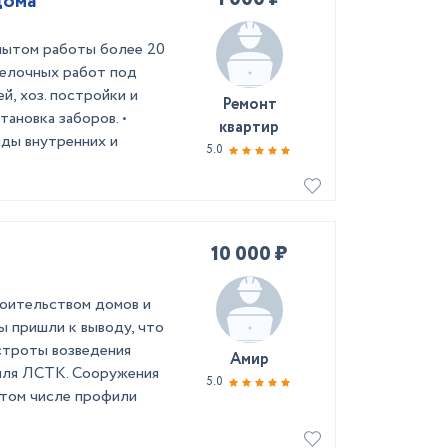
дома
пытом работы более 20
делочных работ под
ей, хоз. постройки и
Ремонт
тановка заборов. •
квартир
виды внутренних и
5.0
10 000 ₽
роительством домов и
ы пришли к выводу, что
строты возведения
Амир
филя ЛСТК. Сооружения
5.0
 том числе профили