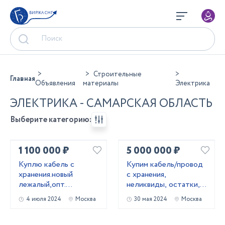
БИРЖА СНГ
Строительные
Главная
Объявления
материалы
Электрика
ЭЛЕКТРИКА - САМАРСКАЯ ОБЛАСТЬ
Выберите категорию:
1 100 000 ₽
5 000 000 ₽
Kyплю кабель c
Купим кабель/провод
хранения.новый
с хранения,
лежалый,опт.
неликвиды, остатки,
Неликвиды
новый.
4 июля 2024
Москва
30 мая 2024
Москва