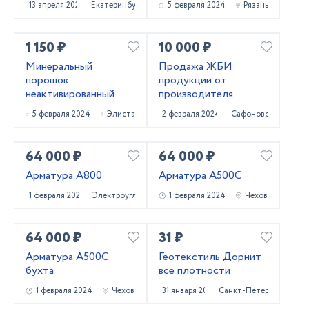
13 апреля 2024
Екатеринбург
5 февраля 2024
Рязань
ГОСТ 32761-14
1 150 ₽
10 000 ₽
Минеральный
Продажа ЖБИ
порошок
продукции от
неактивированный
производителя
МП-1 ГОСТ 52129-03
5 февраля 2024
Элиста
2 февраля 2024
Сафоново
и МП-2 ГОСТ 32761-
14
64 000 ₽
64 000 ₽
Арматура А800
Арматура А500С
1 февраля 2024
Электроугли
1 февраля 2024
Чехов
64 000 ₽
31 ₽
Арматура А500С
Геотекстиль Дорнит
бухта
все плотности
1 февраля 2024
Чехов
31 января 2024
Санкт-Петербург