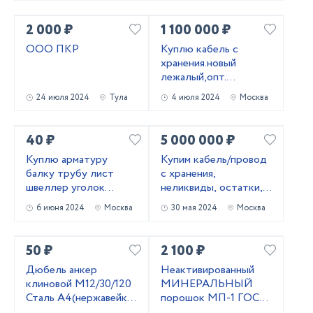
оголовьем
2 000 ₽
1 100 000 ₽
ООО ПКР
Kyплю кабель c
хранения.новый
лежалый,опт.
Неликвиды
24 июля 2024
Тула
4 июля 2024
Москва
40 ₽
5 000 000 ₽
Куплю арматуру
Купим кабель/провод
балку трубу лист
с хранения,
швеллер уголок
неликвиды, остатки,
лежалый
новый.
6 июня 2024
Москва
30 мая 2024
Москва
металлопрокат
50 ₽
2 100 ₽
Дюбель анкер
Неактивированный
клиновой М12/30/120
МИНЕРАЛЬНЫЙ
Сталь А4(нержавейка)
порошок МП-1 ГОСТ
Фирма WURTH
52129-03 и МП-2