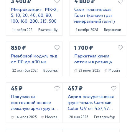
3 400 ₽
4 800 ₽
Микрокальцит: МК-2,
Соль техническая
5, 10, 20, 40, 60, 80,
Галит (концентрат
100, 160, 200, 315, 500
минеральный галит)
1 ноября 2025
Екатеринбург
1 ноября 2025
Березники
850 ₽
1 700 ₽
Резьбовой модуль пнд
Паркетная химия
от 110 до 400 мм
оптом и в розницу
22 октября 2025
Воронеж
23 июля 2025
Москва
45 ₽
457 ₽
Покупаю на
Акрил-полуретановая
постоянной основе
грунт-эмаль Cumixan
лежалую арматуру и
Color UV от 457,47
металлопрокат!
рублей
14 июля 2025
Москва
20 мая 2025
Екатеринбург
Самовывоз