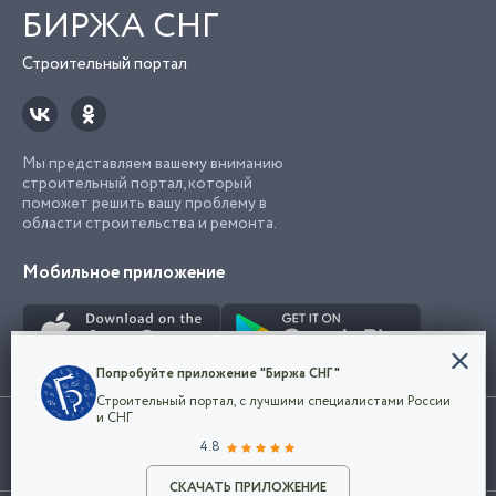
БИРЖА СНГ
Строительный портал
Мы представляем вашему вниманию
строительный портал, который
поможет решить вашу проблему в
области строительства и ремонта.
Мобильное приложение
Конфиденциальность
Попробуйте приложение "Биржа СНГ"
Мы используем файлы cookie, чтобы сделать
Строительный портал, с лучшими специалистами России
наш сайт удобным для каждого
Использование сайта, в том числе подача объявлений, означает
и СНГ
пользователя. Оставаясь на сайте,
ОК
согласие с
пользовательским соглашением
. Все логотипы и торговые
4.8
вы соглашаетесь
марки представленные на сайте являются собственностью их
с
Политикой конфиденциальности компании
владельца.
Разместить объявление
и принимаете условия использования cookie.
СКАЧАТЬ ПРИЛОЖЕНИЕ