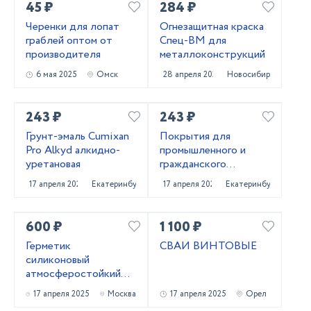
45 ₽
284 ₽
Черенки для лопат
Огнезащитная краска
граблей оптом от
Спец-ВМ для
производителя
металлоконструкций
6 мая 2025
Омск
28 апреля 2025
Новосибирск
243 ₽
243 ₽
Грунт-эмаль Cumixan
Покрытия для
Pro Alkyd алкидно-
промышленного и
уретановая
гражданского
строительства от
17 апреля 2025
Екатеринбург
17 апреля 2025
Екатеринбург
поставщика
CUMIXAN
600 ₽
1 100 ₽
Герметик
СВАИ ВИНТОВЫЕ
силиконовый
атмocфеpocтoйкий
(черный) 600 мл
17 апреля 2025
Москва
17 апреля 2025
Орел