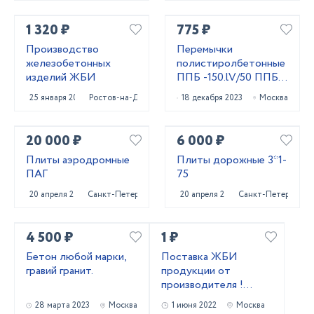
1 320 ₽
775 ₽
Производство
Перемычки
железобетонных
полистиролбетонные
изделий ЖБИ
ППБ -150.lV/50 ППБ
-180.l/50 ППБ
25 января 2024
Ростов-на-Дону
18 декабря 2023
Москва
-180lV/50 Д400
20 000 ₽
6 000 ₽
Плиты аэродромные
Плиты дорожные 3*1-
ПАГ
75
20 апреля 2023
Санкт-Петербург
20 апреля 2023
Санкт-Петербург
4 500 ₽
1 ₽
Бетон любой марки,
Поставка ЖБИ
гравий гранит.
продукции от
производителя !
Лучшие цены!
28 марта 2023
Москва
1 июня 2022
Москва