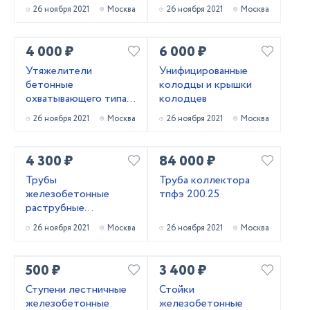
УБОм
26 ноября 2021
Москва
26 ноября 2021
Москва
4 000 ₽
6 000 ₽
Утяжелители
Унифицированные
бетонные
колодцы и крышки
охватывающего типа
колодцев
УБО
26 ноября 2021
Москва
26 ноября 2021
Москва
4 300 ₽
84 000 ₽
Трубы
Труба коллектора
железобетонные
тпфэ 200.25
раструбные
безнапорные
26 ноября 2021
Москва
26 ноября 2021
Москва
армированные
ГОСТ6482-2011
500 ₽
3 400 ₽
Ступени лестничные
Стойки
железобетонные
железобетонные