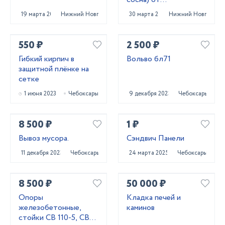
производителя
19 марта 2025
Нижний Новгород
30 марта 2022
Нижний Новгород
550 ₽
2 500 ₽
Гибкий кирпич в
Вольво бл71
защитной плёнке на
сетке
1 июня 2023
Чебоксары
9 декабря 2023
Чебоксары
8 500 ₽
1 ₽
Вывоз мусора.
Сэндвич Панели
11 декабря 2023
Чебоксары
24 марта 2025
Чебоксары
8 500 ₽
50 000 ₽
Опоры
Кладка печей и
железобетонные,
каминов
стойки СВ 110-5, СВ