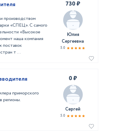
730 ₽
дителя
 и производством
марки «СПЕЦ». С самого
тельности «Высокое
Юлия
момент наша компания
Сергеевна
х поставок
5.0
тран т ...
0 ₽
изводителя
илера приморского
в регионы.
Сергей
5.0