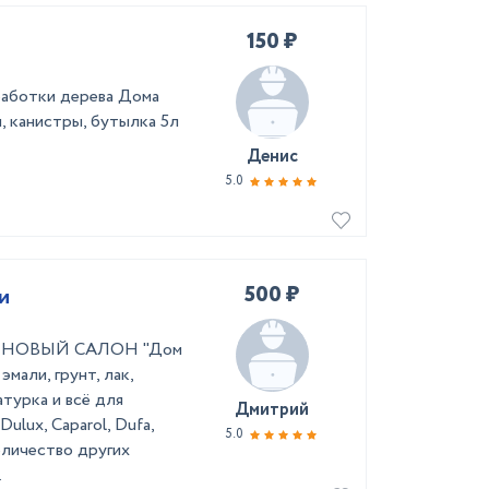
150 ₽
работки дерева Дома
, канистры, бутылка 5л
Денис
5.0
500 ₽
и
во! НОВЫЙ САЛОН "Дом
мали, грунт, лак,
турка и всё для
Дмитрий
ulux, Caparol, Dufa,
5.0
оличество других
.