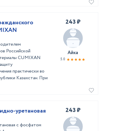
243 ₽
ражданского
UMIXAN
одителем
ов Российской
Айка
материалы CUMIXAN
5.0
защиту
чения практически во
публики Казахстан. При
243 ₽
кидно-уретановая
етановая с фосфатом