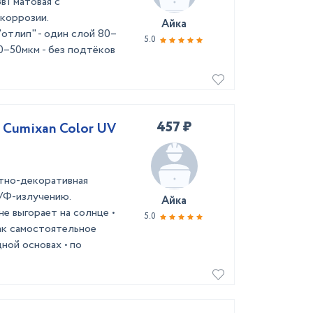
в1 матовая с
коррозии.
Айка
"отлип" - один слой 80–
5.0
40–50мкм - без подтёков
457 ₽
 Cumixan Color UV
тно-декоративная
УФ-излучению.
Айка
не выгорает на солнце •
5.0
ак самостоятельное
ной основах • по