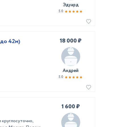
Эдуард
5.0
18 000 ₽
 до 42м)
Андрей
5.0
1 600 ₽
м круглосуточно,