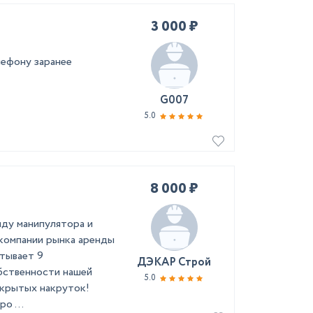
3 000 ₽
лефону заранее
G007
5.0
8 000 ₽
ду манипулятора и
компании рынка аренды
тывает 9
ДЭКАР Строй
обственности нашей
5.0
скрытых накруток!
о ...