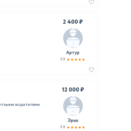
2 400 ₽
Артур
5.0
12 000 ₽
ытными водителями
Эрик
5.0