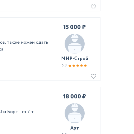
15 000 ₽
ов, также можем сдать
ка
МНР-Строй
5.0
18 000 ₽
 м Борт : гп 7 т
Арт