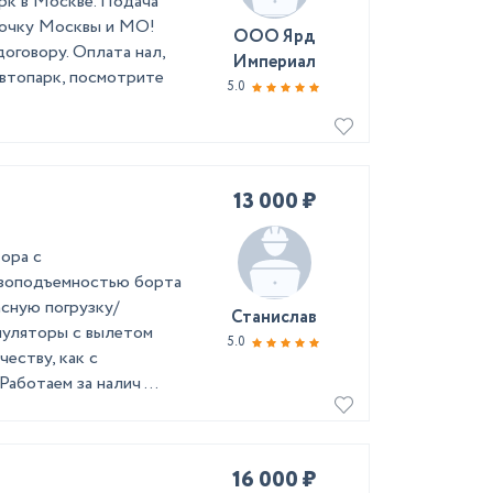
рк в Москве. Подача
точку Москвы и МО!
ООО Ярд
оговору. Оплата нал,
Империал
 автопарк, посмотрите
5.0
13 000 ₽
ора с
узоподъемностью борта
асную погрузку/
Станислав
ипуляторы с вылетом
5.0
честву, как с
аботаем за налич ...
16 000 ₽