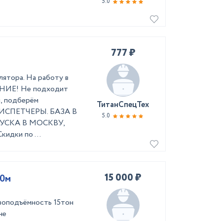
5.0
777 ₽
лятора. На работу в
АНИЕ! Не подходит
и, подберём
ТитанСпецТех
ИСПЕТЧЕРЫ. БАЗА В
5.0
УСКА В МОСКВУ,
кидки по ...
15 000 ₽
20м
узоподъёмность 15тон
не