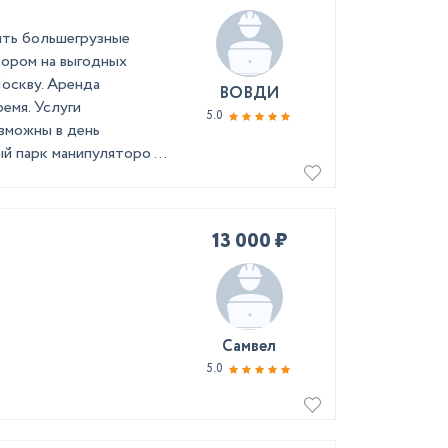
ить большегрузные
тором на выгодных
Москву. Аренда
ВОВДИ
емя. Услуги
5.0
озможны в день
й парк манипуляторо ...
13 000 ₽
Самвел
5.0