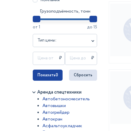
Грузоподъёмность, тонн
от
1
до
15
Тип цены:
Показать
0
Сбросить
Аренда спецтехники
Автобетоносмеситель
Автовышки
Автогрейдер
Автокран
Асфальтоукладчик