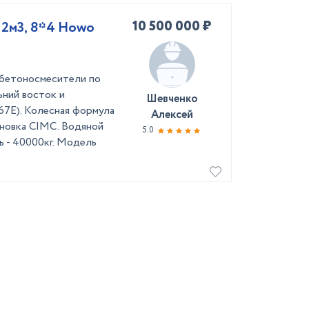
10 500 000 ₽
12м3, 8*4 Howo
обетоносмесители по
ьний восток и
Шевченко
E). Колесная формула
Алексей
тановка CIMC. Водяной
5.0
ть - 40000кг. Модель