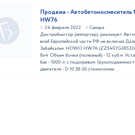
Продажа - Автобетоносмеситель 
HW76
24 февраля 2022
Самара
Дистрибьютор (импортер), реализует Авт
всей Европейской части РФ не включая Дал
Забайкалье. HOWO HW76 (ZZ5407GJBS3267
8х4. Объем бочки (полезный) - 12 куб.м. Ус
бак - 1000 л. с подогревом. Грузоподъемнос
двигателя - D 10.38-50 (технологии ...