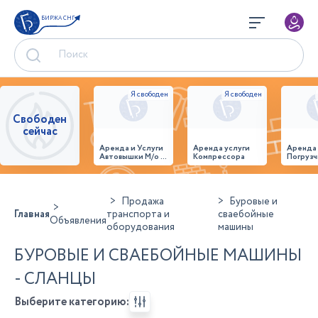
БИРЖА СНГ
Свободен
сейчас
Аренда и Услуги
Аренда услуги
Аренда
Автовышки М/о г.
Компрессора
Погрузч
Домодедово
26,28,32 место
Продажа
Буровые и
Главная
транспорта и
сваебойные
Объявления
оборудования
машины
БУРОВЫЕ И СВАЕБОЙНЫЕ МАШИНЫ
- СЛАНЦЫ
Выберите категорию: