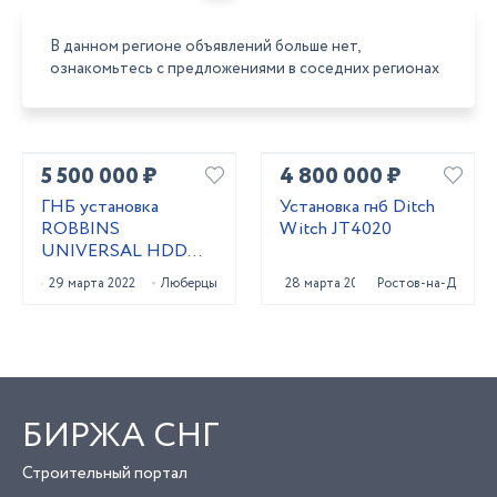
В данном регионе объявлений больше нет,
ознакомьтесь с предложениями в соседних регионах
5 500 000 ₽
4 800 000 ₽
ГНБ установка
Установка гнб Ditch
ROBBINS
Witch JT4020
UNIVERSAL HDD
UNI 24x40
29 марта 2022
Люберцы
28 марта 2023
Ростов-на-Дону
БИРЖА СНГ
Строительный портал