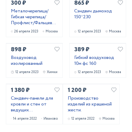
300 ₽
865 ₽
ЛЮБЫЕ ПЛАНКИ)
Металочерепица/
Сэндвич дымоход
Гибкая черепица/
150*230
Профлист/Фальцевая
кровля
26 апреля 2023
Москва
12 апреля 2023
Москва
898 ₽
389 ₽
Воздуховод
Гибкий воздуховод
изолированный
10м фс 160
12 апреля 2023
Химки
12 апреля 2023
Москва
1 380 ₽
1 200 ₽
Сэндвич-панели для
Производство
кровли и стен от
изделий из крашеной
ведущих
жести.
производителей
14 апреля 2022
Иваново
12 апреля 2022
Москва
России