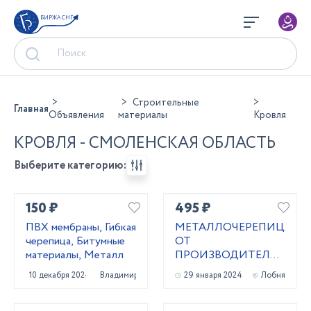
БИРЖА СНГ
Строительные
Главная
Объявления
материалы
Кровля
КРОВЛЯ - СМОЛЕНСКАЯ ОБЛАСТЬ
Выберите категорию:
150 ₽
495 ₽
ПВХ мембраны, Гибкая
МЕТАЛЛОЧЕРЕПИЦА
черепица, Битумные
ОТ
материалы, Металл
ПРОИЗВОДИТЕЛЯ,
СЕРТИФИЦИРОВАНА
10 декабря 2024
Владимир
29 января 2024
Лобня
ПО ГОСТ 2024Г.
(ПРОФЛИСТ,
ВОДОСТОК И