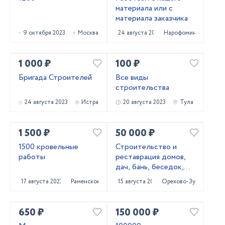
материала или с
материала заказчика
9 октября 2023
Москва
24 августа 2023
Нарофоминск
1 000 ₽
100 ₽
Бригада Строителей
Все виды
строительства
24 августа 2023
Истра
20 августа 2023
Тула
1 500 ₽
50 000 ₽
1500 кровельные
Строительство и
работы
реставрация домов,
дач, бань, беседок,
мансард, веранд
17 августа 2023
Раменское
15 августа 2023
Орехово-Зуево
650 ₽
150 000 ₽