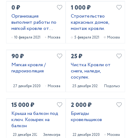
0 ₽
1 000 ₽
Организация
Строительство
выполнит работы по
каркасных домов,
мягкой кровле от
монтаж кровли.
5000-300000 м2
10 февраля 2021
Москва
5 февраля 2021
Москва
90 ₽
25 ₽
Мягкая кровля /
Чистка Кровли от
гидроизоляция
снега, наледи,
сосулек.
27 декабря 2020
Москва
25 декабря 2020
Подольск
15 000 ₽
2 000 ₽
Крыша на балкон под
Бригады
ключ. Козырек на
кровельщиков
балкон
23 декабря 2020
Зеленоград
22 декабря 2020
Москва