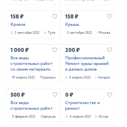
158 ₽
158 ₽
Кровля.
Крыша.
2 сентября 2022
Тула
2 сентября 2022
Москва
1 000 ₽
200 ₽
Все виды
Профессиональный
строительных работ
Ремонт крыш гаражей
со своим материалом
и дачных домов.
и с материалом
19 апреля 2022
Подольск
4 апреля 2022
Ангарск
заказчика
500 ₽
0 ₽
Все виды
Строительство и
строительных работ
ремонт
11 февраля 2022
Серпухов
4 апреля 2021
Истра