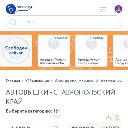
БИРЖА СНГ
Свободен
сейчас
Аренда и Услуги
Аренда услуги
Аренда
Автовышки М/о г.
Компрессора
Погрузч
Домодедово
26,28,32 место
Главная
Объявления
Аренда спецтехники
Автовышки
АВТОВЫШКИ - СТАВРОПОЛЬСКИЙ
КРАЙ
Выберите категорию: