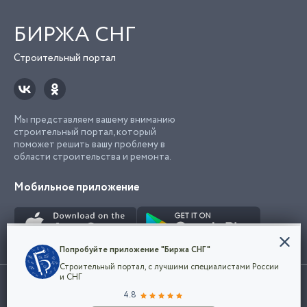
БИРЖА СНГ
Строительный портал
Мы представляем вашему вниманию
строительный портал, который
поможет решить вашу проблему в
области строительства и ремонта.
Мобильное приложение
Конфиденциальность
Попробуйте приложение "Биржа СНГ"
Мы используем файлы cookie, чтобы сделать
Строительный портал, с лучшими специалистами России
наш сайт удобным для каждого
Использование сайта, в том числе подача объявлений, означает
и СНГ
пользователя. Оставаясь на сайте,
ОК
согласие с
пользовательским соглашением
. Все логотипы и торговые
4.8
вы соглашаетесь
марки представленные на сайте являются собственностью их
с
Политикой конфиденциальности компании