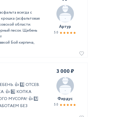
асфальта всегда с
 крошка (асфальтовая
ковской области.
Артур
ерный песок Щебень
5.0
нт
вкой Бой кирпича,
3 000 ₽
ЕНЬ. 👍 2️⃣ ОТСЕВ.
КА. 👍 6️⃣ КОПКА
О МУСОРА! 👍 7️⃣
Фирдус
5.0
АБОТАЕМ БЕЗ