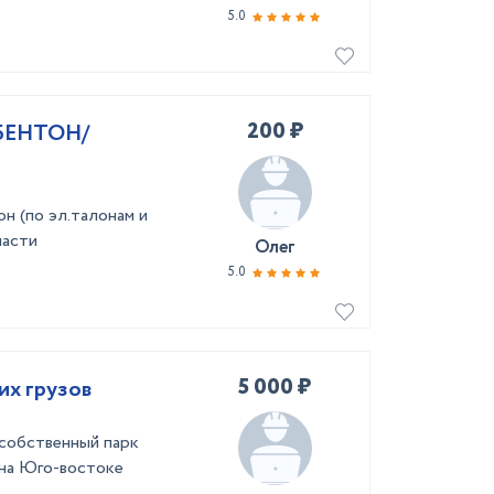
5.0
200 ₽
БЕНТОН/
н (по эл.талонам и
ласти
Олег
5.0
5 000 ₽
их грузов
 собственный парк
 на Юго-востоке