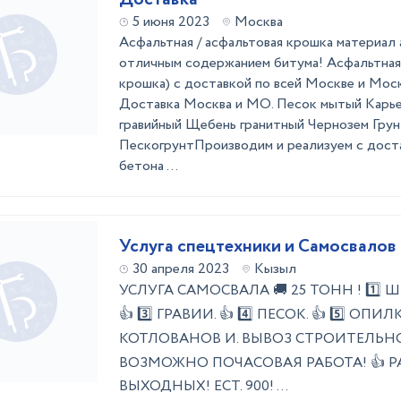
5 июня 2023
Москва
Асфальтная / асфальтовая крошка материал 
отличным содержанием битума! Асфальтная
крошка) с доставкой по всей Москве и Мос
Доставка Москва и МО. Песок мытый Карь
гравийный Щебень гранитный Чернозем Гру
ПескогрунтПроизводим и реализуем с доста
бетона ...
Услуга спецтехники и Самосвалов
30 апреля 2023
Кызыл
УСЛУГА САМОСВАЛА 🚚 25 ТОНН ! 1️⃣ ШЕБ
👍 3️⃣ ГРАВИИ. 👍 4️⃣ ПЕСОК. 👍 5️⃣ ОПИЛ
КОТЛОВАНОВ И. ВЫВОЗ СТРОИТЕЛЬНОГ
ВОЗМОЖНО ПОЧАСОВАЯ РАБОТА! 👍 Р
ВЫХОДНЫХ! ЕСТ. 900! ...