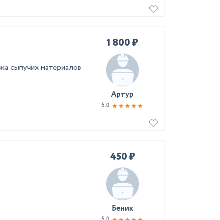
1 800 ₽
вка сыпучих материалов
Артур
5.0
450 ₽
Беник
5.0