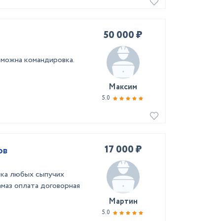
50 000 ₽
зможна командировка.
Максим
5.0
17 000 ₽
ов
вка любых сыпучих
амаз оплата договорная
Мартин
5.0