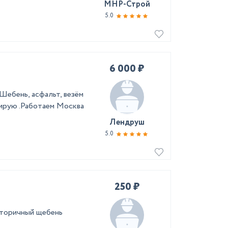
МНР-Строй
5.0
6 000 ₽
Шебень, асфальт, везём
тирую .Работаем Москва
Лендруш
5.0
250 ₽
вторичный щебень