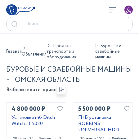
БИРЖА СНГ
Продажа
Буровые и
Главная
транспорта и
сваебойные
Объявления
оборудования
машины
БУРОВЫЕ И СВАЕБОЙНЫЕ МАШИНЫ
- ТОМСКАЯ ОБЛАСТЬ
Выберите категорию:
4 800 000 ₽
5 500 000 ₽
Установка гнб Ditch
ГНБ установка
Witch JT4020
ROBBINS
UNIVERSAL HDD
UNI 24x40
28 марта 2023
Ростов-на-Дону
29 марта 2022
Люберцы