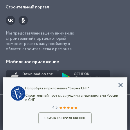
Строительный портал
Мы представляем вашему вниманию
строительный портал, который
поможет решить вашу проблему в
области строительства и ремонта.
Мобильное приложение
Конфиденциальность
Попробуйте приложение "Биржа СНГ"
Мы используем файлы cookie, чтобы сделать
Строительный портал, с лучшими специалистами России
наш сайт удобным для каждого
Использование сайта, в том числе подача объявлений, означает
и СНГ
пользователя. Оставаясь на сайте,
ОК
согласие с
пользовательским соглашением
. Все логотипы и торговые
4.8
вы соглашаетесь
марки представленные на сайте являются собственностью их
с
Политикой конфиденциальности компании
владельца.
Разместить объявление
и принимаете условия использования cookie.
СКАЧАТЬ ПРИЛОЖЕНИЕ
©2026
Биржа СНГ