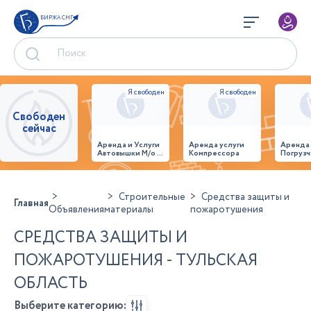
БИРЖА СНГ
Свободен
сейчас
Аренда и Услуги
Аренда услуги
Аренда
Автовышки М/о г.
Компрессора
Погрузч
Домодедово
26,28,32 место
Строительные
Средства защиты и
Главная
Объявления
материалы
пожаротушения
СРЕДСТВА ЗАЩИТЫ И
ПОЖАРОТУШЕНИЯ - ТУЛЬСКАЯ
ОБЛАСТЬ
Выберите категорию: