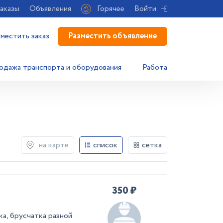
аказы
Объявления
Горячее
Войти
Разместить объявление
зместить заказ
одажа транспорта и оборудования
Работа
на карте
список
сетка
350 ₽
а, брусчатка разной