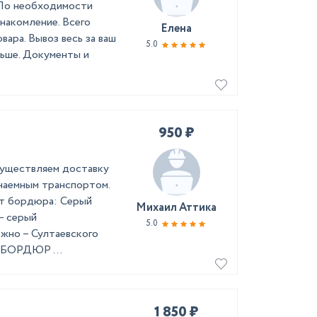
 По необходимости
накомление. Всего
Елена
вара. Вывоз весь за ваш
5.0
льше. Документы и
950 ₽
осуществляем доставку
 наемным транспортом.
ет бордюра: Серый
Михаил Аттика
– серый
5.0
жно – Султаевского
 БОРДЮР ...
1 850 ₽