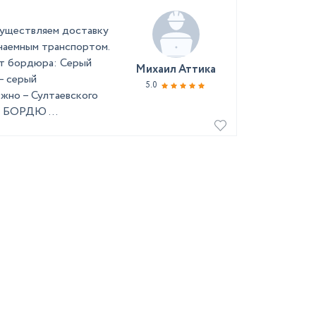
осуществляем доставку
 наемным транспортом.
ет бордюра: Серый
Михаил Аттика
– серый
5.0
жно – Султаевского
м БОРДЮ ...