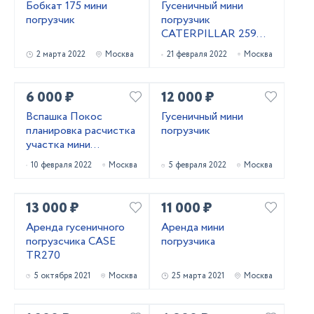
Бобкат 175 мини
Гусеничный мини
погрузчик
погрузчик
CATERPILLAR 259D в
аренду от
2 марта 2022
Москва
21 февраля 2022
Москва
собственника
6 000 ₽
12 000 ₽
Вспашка Покос
Гусеничный мини
планировка расчистка
погрузчик
участка мини
погрузчиком
10 февраля 2022
Москва
5 февраля 2022
Москва
13 000 ₽
11 000 ₽
Аренда гусеничного
Аренда мини
погрузсчика CASE
погрузчика
TR270
5 октября 2021
Москва
25 марта 2021
Москва