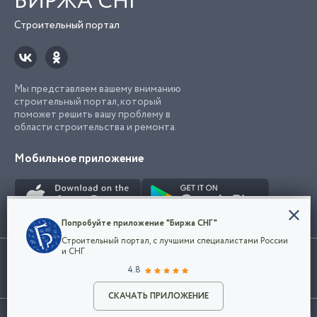
БИРЖА СНГ
Строительный портал
Мы представляем вашему вниманию
строительный портал, который
поможет решить вашу проблему в
области строительства и ремонта.
Мобильное приложение
Конфиденциальность
Попробуйте приложение "Биржа СНГ"
Мы используем файлы cookie, чтобы сделать
Строительный портал, с лучшими специалистами России
наш сайт удобным для каждого
Использование сайта, в том числе подача объявлений, означает
и СНГ
пользователя. Оставаясь на сайте,
ОК
согласие с
пользовательским соглашением
. Все логотипы и торговые
4.8
вы соглашаетесь
марки представленные на сайте являются собственностью их
с
Политикой конфиденциальности компании
владельца.
Разместить объявление
и принимаете условия использования cookie.
СКАЧАТЬ ПРИЛОЖЕНИЕ
©2026
Биржа СНГ