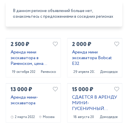
В данном регионе объявлений больше нет,
ознакомьтесь с предложениями в соседних регионах
2 500 ₽
2 000 ₽
Аренда мини
Аренда мини
экскаватора в
экскаватора Bobcat
Раменском, цена
E32
услуги
19 октября 2024
Раменское
29 апреля 2023
Домодедово
13 000 ₽
15 000 ₽
Аренда мини-
СДАЕТСЯ В АРЕНДУ
экскаватора
МИНИ-
ГУСЕНИЧНЫЙ
ЭКСКАВАТОР
2 марта 2022
Москва
18 августа 2021
Домодедово