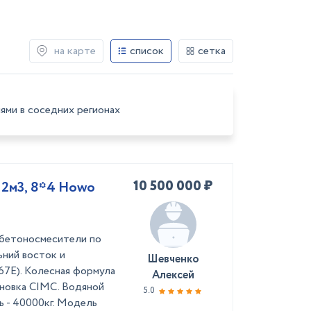
на карте
список
сетка
ями в соседних регионах
10 500 000 ₽
12м3, 8*4 Howo
обетоносмесители по
ьний восток и
Шевченко
E). Колесная формула
Алексей
тановка CIMC. Водяной
5.0
ть - 40000кг. Модель