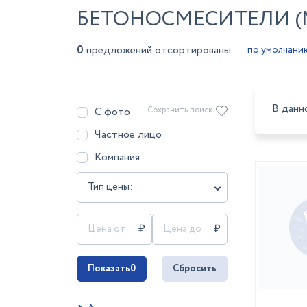
БЕТОНОСМЕСИТЕЛИ (М
0
предложений отсортированы
В данн
С фото
Сохранить поиск
Частное лицо
Компания
Тип цены:
Показать
0
Сбросить