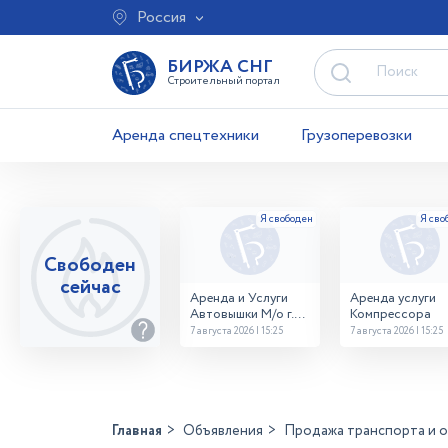
Россия
БИРЖА СНГ
Строительный портал
Аренда спецтехники
Грузоперевозки
Свободен
сейчас
Аренда и Услуги
Аренда услуги
Автовышки М/о г.
Компрессора
Домодедово
7 августа 2026 | 15:25
7 августа 2026 | 15:25
26,28,32 место
Главная
Объявления
Продажа транспорта и 