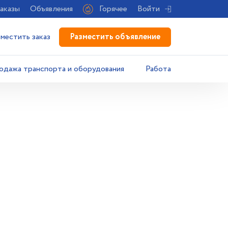
аказы
Объявления
Горячее
Войти
Разместить объявление
зместить заказ
одажа транспорта и оборудования
Работа