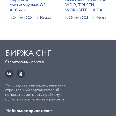
противошумные O2
VIDO, TOLSEN,
AirCom с
WORKSITE, HILDA
радиосвязью со
24 июля 2024
Москва
29 июля 2023
Москва
стандартным
оголовьем
БИРЖА СНГ
Строительный портал
Мы представляем вашему вниманию
строительный портал, который
поможет решить вашу проблему в
области строительства и ремонта.
Мобильное приложение