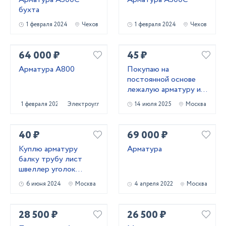
бухта
1 февраля 2024
Чехов
1 февраля 2024
Чехов
64 000 ₽
45 ₽
Арматура А800
Покупаю на
постоянной основе
лежалую арматуру и
металлопрокат!
1 февраля 2024
Электроугли
14 июля 2025
Москва
Самовывоз
40 ₽
69 000 ₽
Куплю арматуру
Арматура
балку трубу лист
швеллер уголок
лежалый
6 июня 2024
Москва
4 апреля 2022
Москва
металлопрокат
28 500 ₽
26 500 ₽