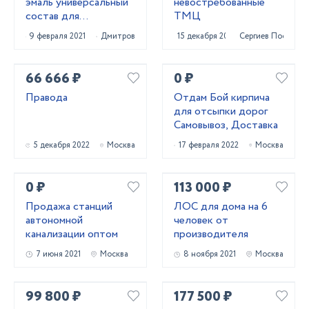
эмаль универсальный
невостребованные
состав для
ТМЦ
восстановления
9 февраля 2021
Дмитров
15 декабря 2020
Сергиев Посад
внешнего вида
металлич. конструкци
66 666 ₽
0 ₽
Правода
Отдам Бой кирпича
для отсыпки дорог
Самовывоз, Доставка
5 декабря 2022
Москва
17 февраля 2022
Москва
0 ₽
113 000 ₽
Продажа станций
ЛОС для дома на 6
автономной
человек от
канализации оптом
производителя
7 июня 2021
Москва
8 ноября 2021
Москва
99 800 ₽
177 500 ₽