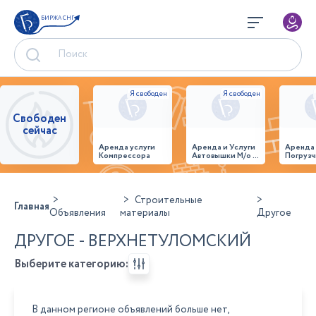
БИРЖА СНГ
Свободен
сейчас
Аренда услуги
Аренда и Услуги
Аренда
Компрессора
Автовышки М/о г.
Погрузч
Домодедово
26,28,32 место
Строительные
Главная
Объявления
материалы
Другое
ДРУГОЕ - ВЕРХНЕТУЛОМСКИЙ
Выберите категорию:
В данном регионе объявлений больше нет,