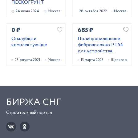
ПЕСКОГРУНТ
24 июня 2024
Москва
28 октября 2022
Москва
0 ₽
685 ₽
Опалубка и
Полипропиленовое
комплектующие
фиброволокно РТ54
для устройства
паркингов со склада в
23 августа 2021
Москва
13 марта 2023
Щелково
Москве
БИРЖА СНГ
Строительный портал