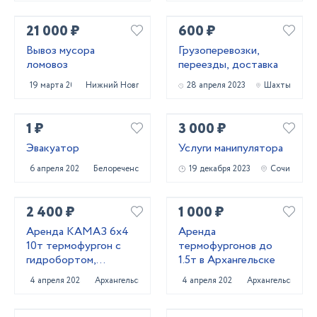
21 000 ₽
600 ₽
Вывоз мусора
Грузоперевозки,
ломовоз
переезды, доставка
19 марта 2025
Нижний Новгород
28 апреля 2023
Шахты
1 ₽
3 000 ₽
Эвакуатор
Услуги манипулятора
6 апреля 2023
Белореченск
19 декабря 2023
Сочи
2 400 ₽
1 000 ₽
Аренда КАМАЗ 6х4
Аренда
10т термофургон с
термофургонов до
гидробортом,
1.5т в Архангельске
Архангельск
4 апреля 2025
Архангельск
4 апреля 2025
Архангельск