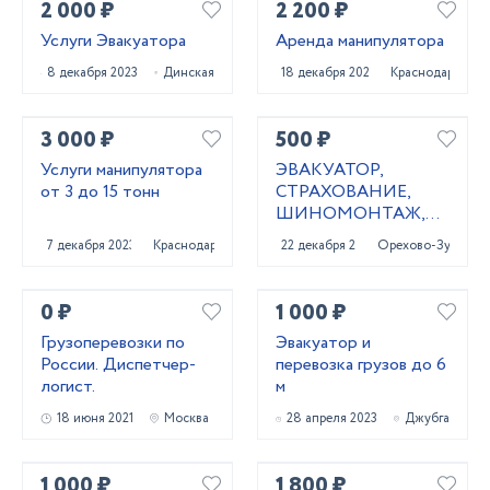
2 000 ₽
2 200 ₽
Услуги Эвакуатора
Аренда манипулятора
8 декабря 2023
Динская
18 декабря 2022
Краснодар
3 000 ₽
500 ₽
Услуги манипулятора
ЭВАКУАТОР,
от 3 до 15 тонн
СТРАХОВАНИЕ,
ШИНОМОНТАЖ,
ОФОРМЛЕНИЕ
7 декабря 2023
Краснодар
22 декабря 2020
Орехово-Зуево
КУПЛИ-ПРОДАЖИ,
ИЗГОТОВЛЕНИЕ
КЛЮЧЕЙ
0 ₽
1 000 ₽
Грузоперевозки по
Эвакуатор и
России. Диспетчер-
перевозка грузов до 6
логист.
м
18 июня 2021
Москва
28 апреля 2023
Джубга
1 000 ₽
1 800 ₽