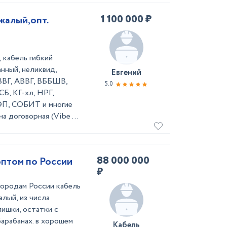
1 100 000 ₽
жалый,опт.
 кабель гибкий
нный, неликвид,
Евгений
(ВВГ, АВВГ, ВББШВ,
5.0
, КГ-хл, НРГ,
, СОБИТ и многие
а договорная (Vibe ...
88 000 000
оптом по России
₽
городам России кабель
алый, из числа
лишки, остатки с
барабанах. в хорошем
Кабель