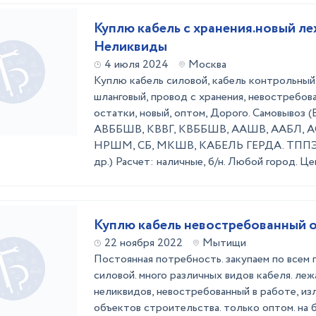
Kyплю кабель c хранения.новый ле
Неликвиды
4 июля 2024
Москва
Куплю кабель силовой, кабель контрольный,
шланговый, провод с хранения, невостребова
остатки, новый, оптом, Дорого. Самовывоз 
АВББШВ, КВВГ, КВББШВ, ААШВ, ААБЛ, АСБ
НРШМ, СБ, МКШВ, КАБЕЛЬ ГЕРДА. ТППЭП
др.) Расчет: наличные, б/н. Любой город. Цен
Куплю кабель невостребованный 
22 ноября 2022
Мытищи
Постоянная потребность. закупаем по всем 
силовой. много различных видов кабеля. леж
неликвидов, невостребованный в работе, из
объектов строительства. только оптом. на 