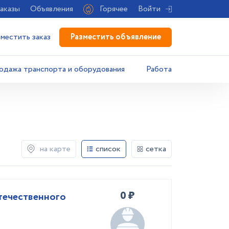
аказы
Объявления
Горячее
Войти
Разместить объявление
зместить заказ
одажа транспорта и оборудования
Работа
на карте
список
сетка
0 ₽
течественного