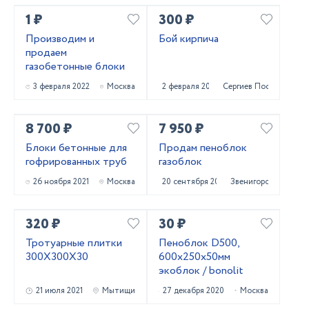
1 ₽
300 ₽
Производим и
Бой кирпича
продаем
газобетонные блоки
3 февраля 2022
Москва
2 февраля 2022
Сергиев Посад
8 700 ₽
7 950 ₽
Блоки бетонные для
Продам пеноблок
гофрированных труб
газоблок
26 ноября 2021
Москва
20 сентября 2021
Звенигород
320 ₽
30 ₽
Тротуарные плитки
Пеноблок D500,
300Х300Х30
600х250х50мм
экоблок / bonolit
21 июля 2021
Мытищи
27 декабря 2020
Москва