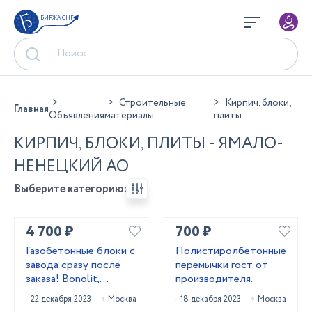
БИРЖА СНГ
Строительные
Кирпич, блоки,
Главная
Объявления
материалы
плиты
КИРПИЧ, БЛОКИ, ПЛИТЫ - ЯМАЛО-
НЕНЕЦКИЙ АО
Выберите категорию:
4 700 ₽
700 ₽
Газобетонные блоки с
Полистиролбетонные
завода сразу после
перемычки гост от
заказа! Bonolit,
производителя.
Pоritер, Cubi bloсk,
22 декабря 2023
Москва
18 декабря 2023
Москва
Блоки из Беларуси!