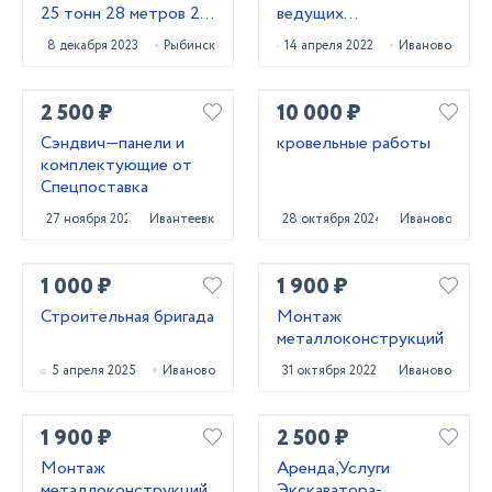
25 тонн 28 метров 22
ведущих
метра
производителей
8 декабря 2023
Рыбинск
14 апреля 2022
Иваново
России
2 500 ₽
10 000 ₽
Сэндвич—панели и
кровельные работы
комплектующие от
Спецпоставка
27 ноября 2021
Ивантеевка
28 октября 2024
Иваново
1 000 ₽
1 900 ₽
Строительная бригада
Монтаж
металлоконструкций
5 апреля 2025
Иваново
31 октября 2022
Иваново
1 900 ₽
2 500 ₽
Монтаж
Аренда,Услуги
металлоконструкций
Экскаватора-