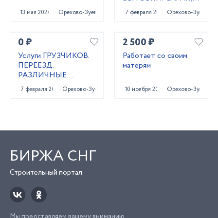
ТЕПЛИЦЫ
13 мая 2024
Орехово-Зуево
7 февраля 2021
Орехово-Зуево
0 ₽
2 500 ₽
Услуги ГРУЗЧИКОВ.
Работает со своим
ПЕРЕЕЗД.
матерям
РАЗЛИЧНЫЕ
РАБОТЫ
7 февраля 2021
Орехово-Зуево
10 ноября 2023
Орехово-Зуево
БИРЖА СНГ
Строительный портал
Мы представляем вашему вниманию