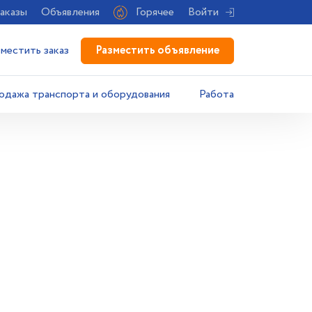
аказы
Объявления
Горячее
Войти
Разместить объявление
зместить заказ
одажа транспорта и оборудования
Работа