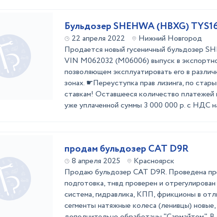
Бульдозер SHEHWA (HBXG) TYS165
22 апреля 2022
Нижний Новгород
Продается новый гусеничный бульдозер SH
VIN M062032 (M06006) выпуск в экспортно
позволяющем эксплуатировать его в различ
зонах. ☛Переуступка прав лизинга, по стары
ставкам! Оставшееся количество платежей п
уже уплаченной суммы 3 000 000 р. с НДС на 
продам бульдозер CAT D9R
8 апреля 2025
Красноярск
Продаю бульдозер CAT D9R. Проведена п
подготовка, тнвд проверен и отрегулирован
система, гидравлика, КПП, фрикционы в отл
сегменты натяжные колеса (ленивцы) новые,
дополнительно обработаны "Сармайтом". В