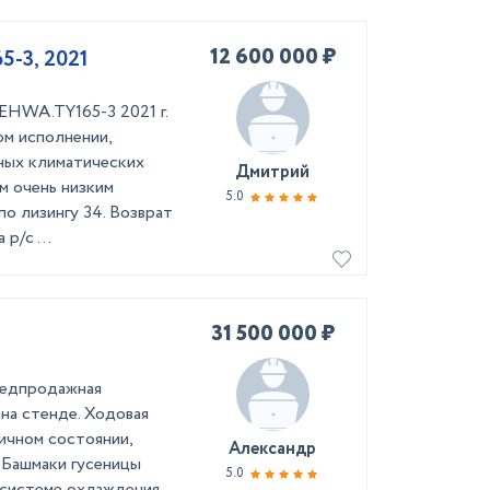
12 600 000 ₽
-3, 2021
EHWA.TY165-3 2021 г.
м исполнении,
ных климатических
Дмитрий
м очень низким
5.0
о лизингу 34. Возврат
р/с ...
31 500 000 ₽
редпродажная
 на стенде. Ходовая
ичном состоянии,
Александр
 Башмаки гусеницы
5.0
 системе охлаждения