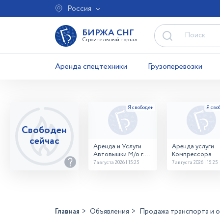
Россия
БИРЖА СНГ
Строительный портал
Аренда спецтехники
Грузоперевозки
Свободен
сейчас
Аренда и Услуги
Аренда услуги
Автовышки М/о г.
Компрессора
Домодедово
7 августа 2026 | 15:25
7 августа 2026 | 15:25
26,28,32 место
Главная
Объявления
Продажа транспорта и 