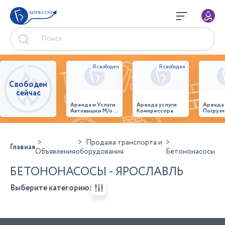
БИРЖА СНГ
Свободен
сейчас
Аренда и Услуги
Аренда услуги
Аренда
Автовышки М/о г.
Компрессора
Погрузч
Домодедово
26,28,32 место
Продажа транспорта и
Главная
Объявления
оборудования
Бетононасосы
БЕТОНОНАСОСЫ - ЯРОСЛАВЛЬ
Выберите категорию: