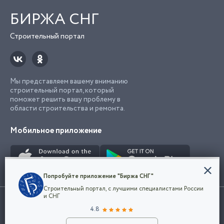
БИРЖА СНГ
Строительный портал
Мы представляем вашему вниманию
строительный портал, который
поможет решить вашу проблему в
области строительства и ремонта.
Мобильное приложение
Конфиденциальность
Попробуйте приложение "Биржа СНГ"
Мы используем файлы cookie, чтобы сделать
Строительный портал, с лучшими специалистами России
наш сайт удобным для каждого
Использование сайта, в том числе подача объявлений, означает
и СНГ
пользователя. Оставаясь на сайте,
ОК
согласие с
пользовательским соглашением
. Все логотипы и торговые
4.8
вы соглашаетесь
марки представленные на сайте являются собственностью их
с
Политикой конфиденциальности компании
владельца.
Разместить объявление