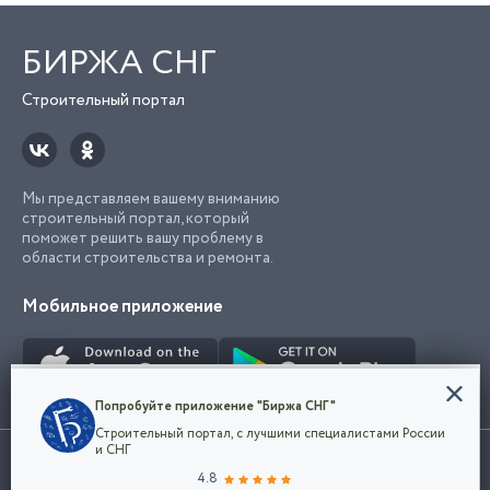
БИРЖА СНГ
Строительный портал
Мы представляем вашему вниманию
строительный портал, который
поможет решить вашу проблему в
области строительства и ремонта.
Мобильное приложение
Конфиденциальность
Попробуйте приложение "Биржа СНГ"
Мы используем файлы cookie, чтобы сделать
Строительный портал, с лучшими специалистами России
наш сайт удобным для каждого
Использование сайта, в том числе подача объявлений, означает
и СНГ
пользователя. Оставаясь на сайте,
ОК
согласие с
пользовательским соглашением
. Все логотипы и торговые
4.8
вы соглашаетесь
марки представленные на сайте являются собственностью их