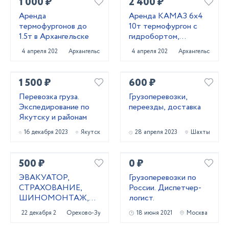
1 000 ₽
2 400 ₽
Аренда
Аренда КАМАЗ 6х4
термофургонов до
10т термофургон с
1.5т в Архангельске
гидробортом,
Архангельск
4 апреля 2025
Архангельск
4 апреля 2025
Архангельск
1 500 ₽
600 ₽
Перевозка груза.
Грузоперевозки,
Экспедирование по
переезды, доставка
Якутску и районам
16 декабря 2023
Якутск
28 апреля 2023
Шахты
500 ₽
0 ₽
ЭВАКУАТОР,
Грузоперевозки по
СТРАХОВАНИЕ,
России. Диспетчер-
ШИНОМОНТАЖ,
логист.
ОФОРМЛЕНИЕ
22 декабря 2020
Орехово-Зуево
18 июня 2021
Москва
КУПЛИ-ПРОДАЖИ,
ИЗГОТОВЛЕНИЕ