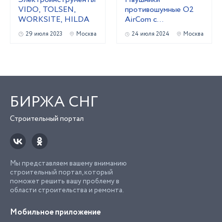
VIDO, TOLSEN,
противошумные O2
WORKSITE, HILDA
AirCom с
радиосвязью со
29 июля 2023
Москва
24 июля 2024
Москва
стандартным
оголовьем
БИРЖА СНГ
Строительный портал
Мы представляем вашему вниманию
строительный портал, который
поможет решить вашу проблему в
области строительства и ремонта.
Мобильное приложение