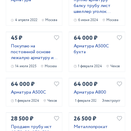
балку трубу лист
швеллер уголок
лежалый
4 апреля 2022
Москва
6 июня 2024
Москва
металлопрокат
45 ₽
64 000 ₽
Покупаю на
Арматура А500С
постоянной основе
бухта
лежалую арматуру и
металлопрокат!
14 июля 2025
Москва
1 февраля 2024
Чехов
Самовывоз
64 000 ₽
64 000 ₽
Арматура А500С
Арматура А800
1 февраля 2024
Чехов
1 февраля 2024
Электроугли
28 500 ₽
26 500 ₽
Продаем трубу нкт
Металлопрокат