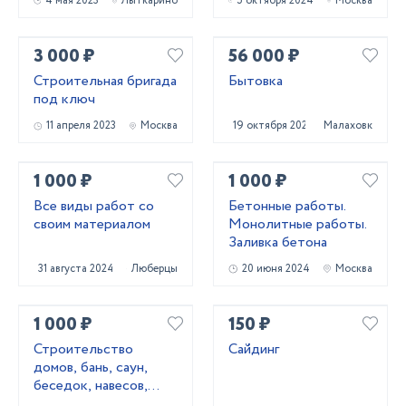
4 мая 2023
Лыткарино
5 октября 2024
Москва
3 000 ₽
56 000 ₽
Строительная бригада
Бытовка
под ключ
11 апреля 2023
Москва
19 октября 2020
Малаховка
1 000 ₽
1 000 ₽
Все виды работ со
Бетонные работы.
своим материалом
Монолитные работы.
Заливка бетона
31 августа 2024
Люберцы
20 июня 2024
Москва
1 000 ₽
150 ₽
Строительство
Сайдинг
домов, бань, саун,
беседок, навесов,
террас, фундаментов