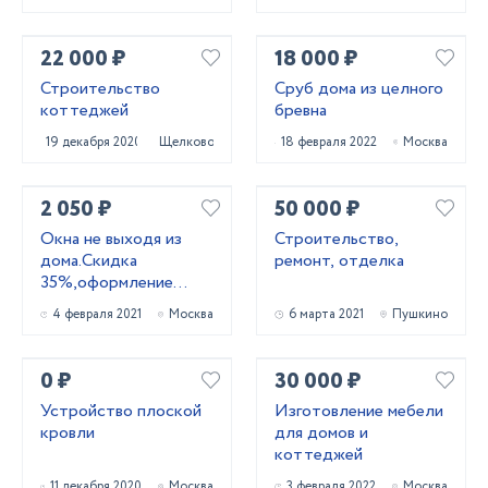
22 000 ₽
18 000 ₽
Строительство
Сруб дома из целного
коттеджей
бревна
19 декабря 2020
Щелково
18 февраля 2022
Москва
2 050 ₽
50 000 ₽
Окна не выходя из
Строительство,
дома.Скидка
ремонт, отделка
35%,оформление
заказа на дому!
4 февраля 2021
Москва
6 марта 2021
Пушкино
Гарантия!!!
0 ₽
30 000 ₽
Устройство плоской
Изготовление мебели
кровли
для домов и
коттеджей
11 декабря 2020
Москва
3 февраля 2022
Москва