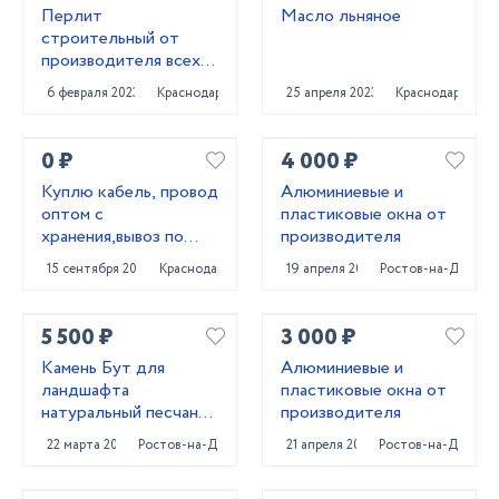
Перлит
Масло льняное
строительный от
производителя всех
марок
6 февраля 2023
Краснодар
25 апреля 2023
Краснодар
0 ₽
4 000 ₽
Куплю кабель, провод
Алюминиевые и
оптом с
пластиковые окна от
хранения,вывоз по
производителя
РФ!
15 сентября 2021
Краснодар
19 апреля 2022
Ростов-на-Дону
5 500 ₽
3 000 ₽
Камень Бут для
Алюминиевые и
ландшафта
пластиковые окна от
натуральный песчаник
производителя
природный
22 марта 2022
Ростов-на-Дону
21 апреля 2022
Ростов-на-Дону