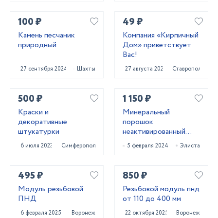
100 ₽
49 ₽
Камень песчаник
Компания «Кирпичный
природный
Дом» приветствует
Вас!
27 сентября 2024
Шахты
27 августа 2024
Ставрополь
500 ₽
1 150 ₽
Краски и
Минеральный
декоративные
порошок
штукатурки
неактивированный
МП-1 ГОСТ 52129-03
6 июля 2023
Симферополь
5 февраля 2024
Элиста
и МП-2 ГОСТ 32761-
14
495 ₽
850 ₽
Модуль резьбовой
Резьбовой модуль пнд
ПНД
от 110 до 400 мм
6 февраля 2025
Воронеж
22 октября 2025
Воронеж