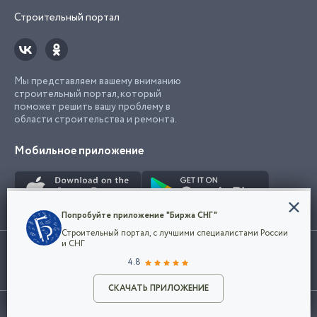
Строительный портал
Мы представляем вашему вниманию
строительный портал, который
поможет решить вашу проблему в
области строительства и ремонта.
Мобильное приложение
Конфиденциальность
Попробуйте приложение "Биржа СНГ"
Мы используем файлы cookie, чтобы сделать
Строительный портал, с лучшими специалистами России
наш сайт удобным для каждого
Использование сайта, в том числе подача объявлений, означает
и СНГ
пользователя. Оставаясь на сайте,
ОК
согласие с
пользовательским соглашением
. Все логотипы и торговые
4.8
вы соглашаетесь
марки представленные на сайте являются собственностью их
с
Политикой конфиденциальности компании
владельца.
Разместить объявление
и принимаете условия использования cookie.
СКАЧАТЬ ПРИЛОЖЕНИЕ
©2026
Биржа СНГ