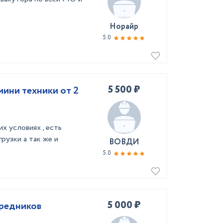
Норайр
5.0
5 500 ₽
мини техники от 2
х условиях , есть
рузки а так же и
ВОВДИ
5.0
5 000 ₽
средников