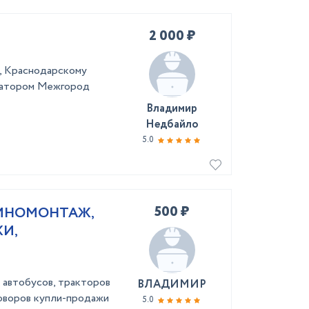
2 000 ₽
у, Kрaснoдаpcкому
куaтoром Межгоpод
Владимир
Недбайло
5.0
500 ₽
ШИНОМОНТАЖ,
И,
, автобусов, тракторов
ВЛАДИМИР
говоров купли-продажи
5.0