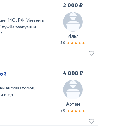
2 000 ₽
ве, МО, РФ. Увезём в
Служба эвакуации ·
/7
Илья
5.0
4 000 ₽
мой
ни экскаваторов,
и и тд.
Артем
5.0