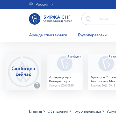
Россия
БИРЖА СНГ
Строительный портал
Аренда спецтехники
Грузоперевозки
Свободен
сейчас
Аренда услуги
Аренда и Услуги
Компрессора
Автовышки М/о г
Домодедово
5 августа 2026 | 09:18
5 августа 2026 | 09:18
26,28,32 место
Главная
Объявления
Грузоперевозки
Услуг