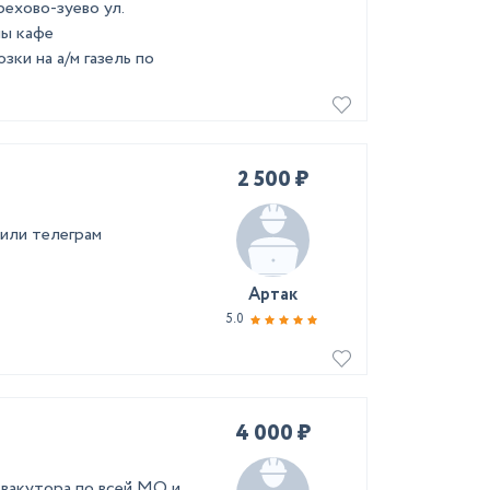
рехово-зуево ул.
ны кафе
ки на а/м газель по
2 500 ₽
 или телеграм
Артак
5.0
4 000 ₽
вакутора по всей МО и