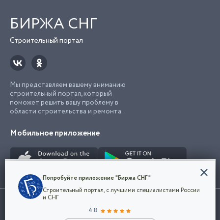
БИРЖА СНГ
Строительный портал
Мы представляем вашему вниманию
строительный портал, который
поможет решить вашу проблему в
области строительства и ремонта.
Мобильное приложение
Конфиденциальность
Попробуйте приложение "Биржа СНГ"
Мы используем файлы cookie, чтобы сделать
Строительный портал, с лучшими специалистами России
наш сайт удобным для каждого
Использование сайта, в том числе подача объявлений, означает
и СНГ
пользователя. Оставаясь на сайте,
ОК
согласие с
пользовательским соглашением
. Все логотипы и торговые
4.8
вы соглашаетесь
марки представленные на сайте являются собственностью их
с
Политикой конфиденциальности компании