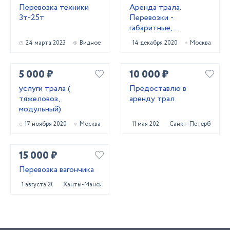
Перевозка техники
Аренда трала.
3т-25т
Перевозки -
габаритные,
негабаритные
24 марта 2023
Видное
14 декабря 2020
Москва
5 000 ₽
10 000 ₽
услуги трала (
Предоставлю в
тяжеловоз,
аренду трал
модульный)
17 ноября 2020
Москва
11 мая 2023
Санкт-Петербург
15 000 ₽
Перевозка вагончика
1 августа 2024
Ханты-Мансийск