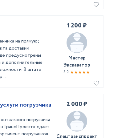
1 200 ₽
енника на прямую;
екта доставим
нде предусмотрены
Мастер
и и дополнительные
Экскаватор
сложности. В штате
5.0
 ...
2 000 ₽
услуги погрузчика
онтального погрузчика
ецТрансПроект» сдает
ортимент погрузчиков.
Спецтранспроект