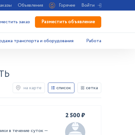
аказы
Объявления
Горячее
Войти
Разместить объявление
зместить заказ
одажа транспорта и оборудования
Работа
ТЬ
на карте
список
сетка
2 500 ₽
ики в течение суток —