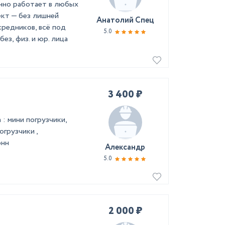
нно работает в любых
ект — без лишней
Анатолий Спец
средников, всё под
5.0
з, физ. и юр. лица
3 400 ₽
: мини погрузчики,
грузчики ,
онн
Александр
5.0
2 000 ₽