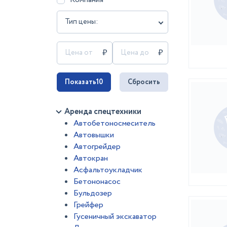
Тип цены:
Показать
10
Сбросить
Аренда спецтехники
Автобетоносмеситель
Автовышки
Автогрейдер
Автокран
Асфальтоукладчик
Бетононасос
Бульдозер
Грейфер
Гусеничный экскаватор