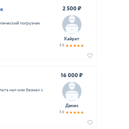
2 500 ₽
ик
пический погрузчик
Кайрат
5.0
16 000 ₽
ата нал или безнал с
Денис
5.0