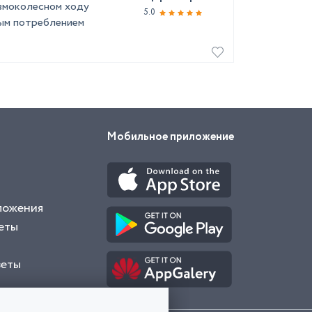
евмоколесном ходу
5.0
ым потреблением
Мобильное приложение
ложения
еты
веты