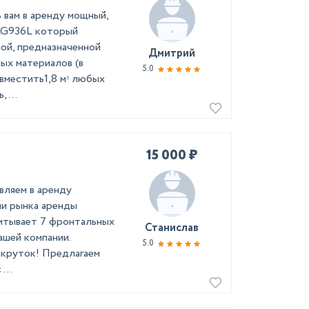
 вам в аренду мощный,
LG936L который
ой, предназначенной
Дмитрий
ных материалов (в
5.0
вместить1,8 мᶟ любых
 ...
15 000 ₽
вляем в аренду
ии рынка аренды
читывает 7 фронтальных
Станислав
ашей компании.
5.0
акруток! Предлагаем
...