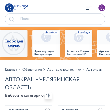
БИРЖА СНГ
Свободен
сейчас
Аренда услуги
Аренда и Услуги
Аренда
Компрессора
Автовышки М/о г.
Погрузч
Домодедово
26,28,32 место
Главная
Объявления
Аренда спецтехники
Автокран
АВТОКРАН - ЧЕЛЯБИНСКАЯ
ОБЛАСТЬ
Выберите категорию: